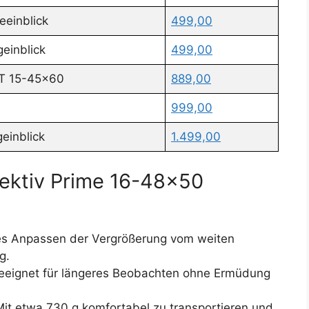
eeinblick
499,00
einblick
499,00
 T 15-45x60
889,00
999,00
einblick
1.499,00
pektiv Prime 16-48×50
es Anpassen der Vergrößerung vom weiten
g.
eeignet für längeres Beobachten ohne Ermüdung
it etwa 730 g komfortabel zu transportieren und