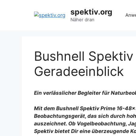
Zum
spektiv.org
Inhalt
Anwe
springen
Näher dran
Bushnell Spekti
Geradeeinblick
Ein verlässlicher Begleiter für Naturb
Mit dem Bushnell Spektiv Prime 16-48×5
Beobachtungsgerät, das sich durch hohe
auszeichnet. Ob Vogelbeobachtung, Jag
Spektiv bietet Dir eine überzeugende 