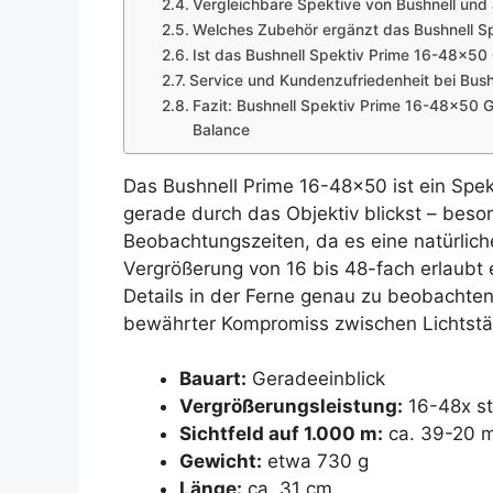
Vergleichbare Spektive von Bushnell und 
Welches Zubehör ergänzt das Bushnell Sp
Ist das Bushnell Spektiv Prime 16-48×50 
Service und Kundenzufriedenheit bei Bush
Fazit: Bushnell Spektiv Prime 16-48×50 Ge
Balance
Das Bushnell Prime 16-48×50 ist ein Spek
gerade durch das Objektiv blickst – beson
Beobachtungszeiten, da es eine natürlich
Vergrößerung von 16 bis 48-fach erlaubt 
Details in der Ferne genau zu beobachten
bewährter Kompromiss zwischen Lichtstä
Bauart:
Geradeeinblick
Vergrößerungsleistung:
16-48x st
Sichtfeld auf 1.000 m:
ca. 39-20 m
Gewicht:
etwa 730 g
Länge:
ca. 31 cm